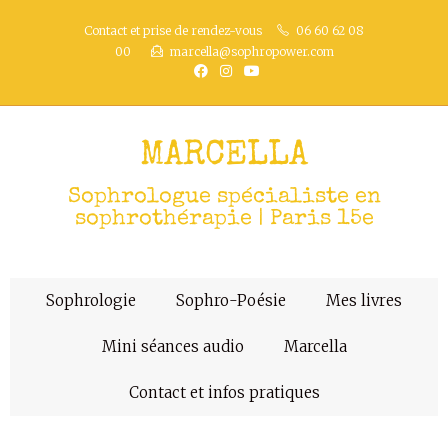
Contact et prise de rendez-vous
06 60 62 08
00
marcella@sophropower.com
MARCELLA
Sophrologue spécialiste en
sophrothérapie | Paris 15e
Sophrologie
Sophro-Poésie
Mes livres
Mini séances audio
Marcella
Contact et infos pratiques