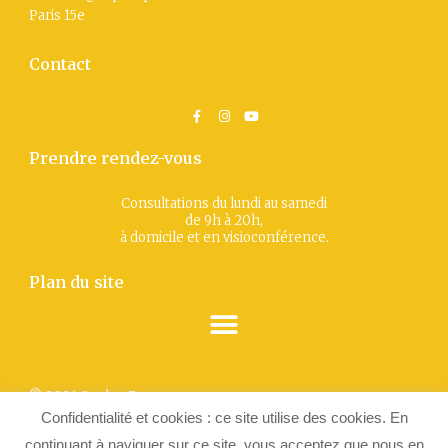
Paris 15
e
Contact
Prendre rendez-vous
Consultations du lundi au samedi
de 9h à 20h,
à domicile et en visioconférence.
Plan du site
© 2026 SophroPower
Confidentialité et cookies : ce site utilise des cookies. En
Illustrations et logo : Laura Penez
Politique de confidentialité
continuant à naviguer sur ce site, vous acceptez que nous en