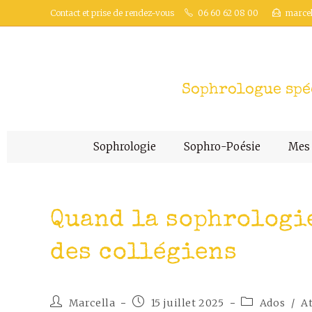
Contact et prise de rendez-vous
06 60 62 08 00
marce
Sophrologue spéc
Sophrologie
Sophro-Poésie
Mes 
Quand la sophrologie
des collégiens
Marcella
15 juillet 2025
Ados
/
At