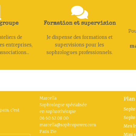
 groupe
Formation et supervision
Pou
ateliers de
Je dispense des formations et
es entreprises,
supervisions pour les
ma
ssociations...
sophrologues professionnels.
Marcella
Plan 
Sophrologue spécialisée
Sophr
spam, c’est
en sophrothérapie
Sophr
06 60 62 08 00
marcella@sophropower.com
Mes li
Paris 15
e
Mini 