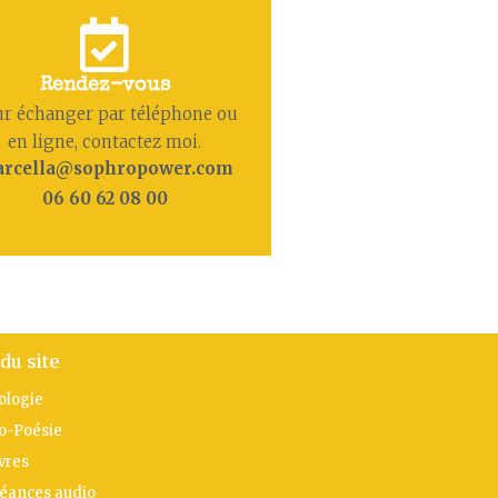
Rendez-vous
r échanger par téléphone ou
en ligne, contactez moi.
rcella@sophropower.com
06 60 62 08 00
du site
ologie
o-Poésie
vres
séances audio