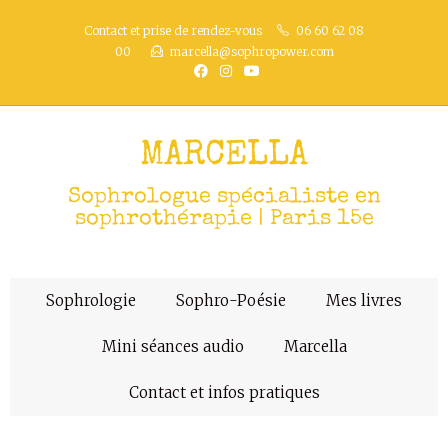
Contact et prise de rendez-vous
06 60 62 08
00
marcella@sophropower.com
MARCELLA
Sophrologue spécialiste en
sophrothérapie | Paris 15e
Sophrologie
Sophro-Poésie
Mes livres
Mini séances audio
Marcella
Contact et infos pratiques