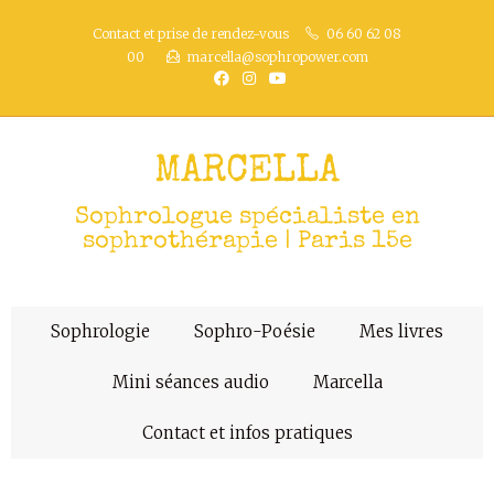
Contact et prise de rendez-vous
06 60 62 08
00
marcella@sophropower.com
MARCELLA
Sophrologue spécialiste en
sophrothérapie | Paris 15e
Sophrologie
Sophro-Poésie
Mes livres
Mini séances audio
Marcella
Contact et infos pratiques