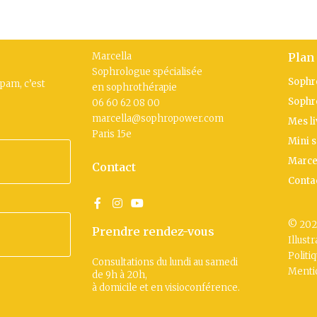
Marcella
Plan 
Sophrologue spécialisée
Sophr
spam, c’est
en sophrothérapie
Sophr
06 60 62 08 00
marcella@sophropower.com
Mes li
Paris 15
e
Mini 
Marce
Contact
Contac
© 202
Prendre rendez-vous
Illust
Politi
Consultations du lundi au samedi
Menti
de 9h à 20h,
à domicile et en visioconférence.