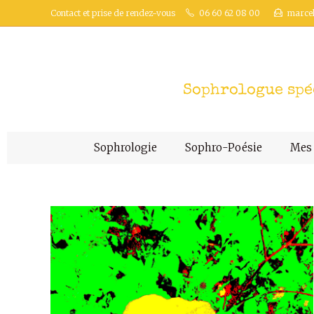
Contact et prise de rendez-vous
06 60 62 08 00
marce
Sophrologue spéc
Sophrologie
Sophro-Poésie
Mes 