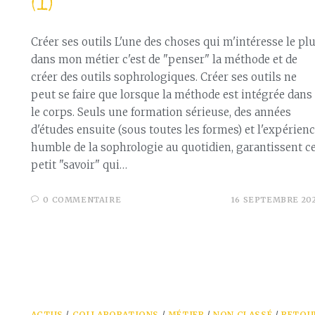
(1)
Créer ses outils L'une des choses qui m'intéresse le pl
dans mon métier c'est de "penser" la méthode et de
créer des outils sophrologiques. Créer ses outils ne
peut se faire que lorsque la méthode est intégrée dans
le corps. Seuls une formation sérieuse, des années
d'études ensuite (sous toutes les formes) et l'expérien
humble de la sophrologie au quotidien, garantissent c
petit "savoir" qui…
0 COMMENTAIRE
16 SEPTEMBRE 20
ACTUS
/
COLLABORATIONS
/
MÉTIER
/
NON CLASSÉ
/
RETOU