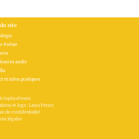
du site
ologie
o-Poésie
vres
séances audio
lla
t et infos pratiques
6 SophroPower
rations et logo : Laura Penez
que de confidentialité
ons légales