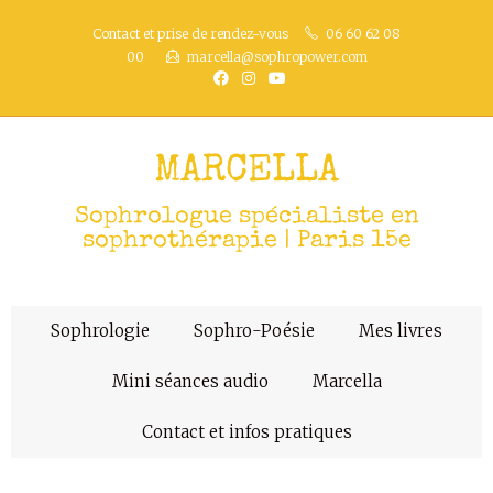
Contact et prise de rendez-vous
06 60 62 08
00
marcella@sophropower.com
MARCELLA
Sophrologue spécialiste en
sophrothérapie | Paris 15e
Sophrologie
Sophro-Poésie
Mes livres
Mini séances audio
Marcella
Contact et infos pratiques