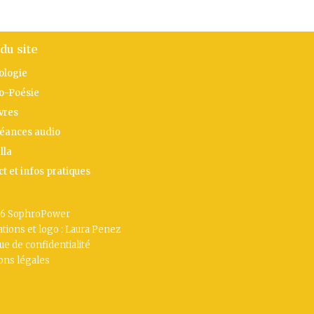
du site
ologie
o-Poésie
vres
séances audio
lla
t et infos pratiques
6 SophroPower
rations et logo : Laura Penez
que de confidentialité
ons légales