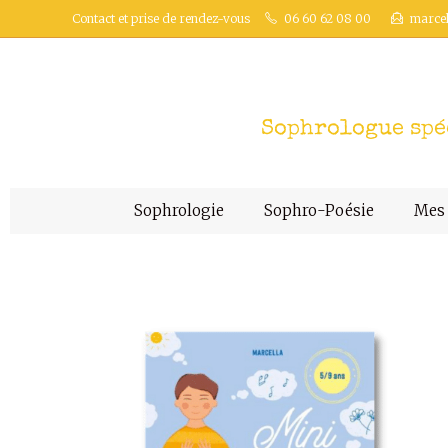
Contact et prise de rendez-vous
06 60 62 08 00
marce
Sophrologue spéc
Sophrologie
Sophro-Poésie
Mes 