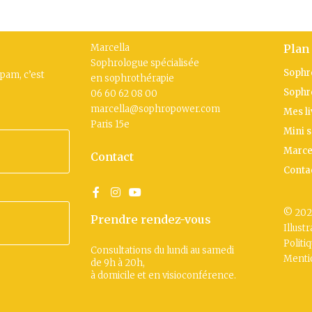
Marcella
Plan 
Sophrologue spécialisée
Sophr
spam, c’est
en sophrothérapie
Sophr
06 60 62 08 00
marcella@sophropower.com
Mes li
Paris 15
e
Mini 
Marce
Contact
Contac
© 202
Prendre rendez-vous
Illust
Politi
Consultations du lundi au samedi
Menti
de 9h à 20h,
à domicile et en visioconférence.