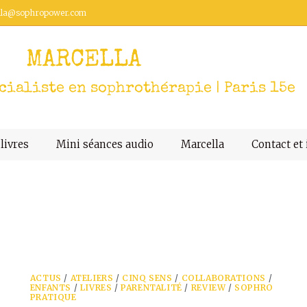
lla@sophropower.com
MARCELLA
ialiste en sophrothérapie | Paris 15e
livres
Mini séances audio
Marcella
Contact et 
ACTUS
/
ATELIERS
/
CINQ SENS
/
COLLABORATIONS
/
ENFANTS
/
LIVRES
/
PARENTALITÉ
/
REVIEW
/
SOPHRO
PRATIQUE