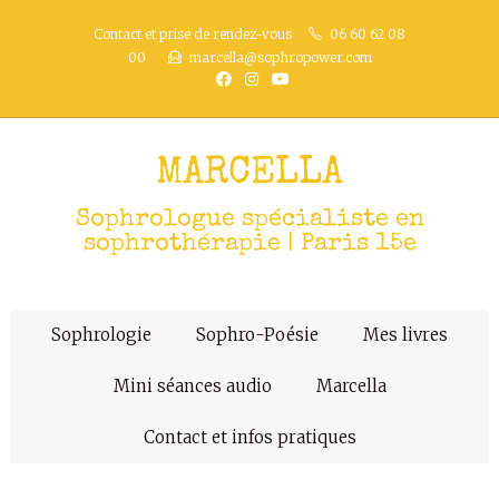
Contact et prise de rendez-vous
06 60 62 08
00
marcella@sophropower.com
MARCELLA
Sophrologue spécialiste en
sophrothérapie | Paris 15e
Sophrologie
Sophro-Poésie
Mes livres
Mini séances audio
Marcella
Contact et infos pratiques