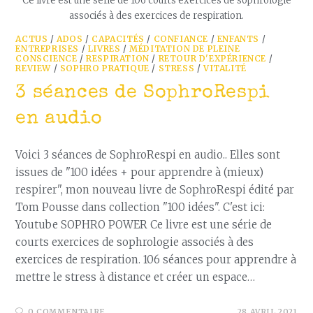
Ce livre est une série de 106 courts exercices de sophrologie
associés à des exercices de respiration.
ACTUS
/
ADOS
/
CAPACITÉS
/
CONFIANCE
/
ENFANTS
/
ENTREPRISES
/
LIVRES
/
MÉDITATION DE PLEINE
CONSCIENCE
/
RESPIRATION
/
RETOUR D'EXPÉRIENCE
/
REVIEW
/
SOPHRO PRATIQUE
/
STRESS
/
VITALITÉ
3 séances de SophroRespi
en audio
Voici 3 séances de SophroRespi en audio.. Elles sont
issues de "100 idées + pour apprendre à (mieux)
respirer", mon nouveau livre de SophroRespi édité par
Tom Pousse dans collection "100 idées". C'est ici:
Youtube SOPHRO POWER Ce livre est une série de
courts exercices de sophrologie associés à des
exercices de respiration. 106 séances pour apprendre à
mettre le stress à distance et créer un espace…
0 COMMENTAIRE
28 AVRIL 2021